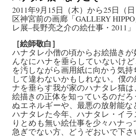
2011年9月15日（木）から25日
ツ
区神宮前の画廊「GALLERY HIP
へ
レ展–長野亮之介の絵仕事・2011
ス
［絵師敬白］
キ
ハナタレ小僧の頃からお絵描きが
ッ
んなにハナを垂らしていないけど
プ
を汚しながら画用紙に向かう気持
して違わないかもしれない。僕の
ナを垂らす我が家のハナタレ猫は
絵描きの正体を知っているのだろ
ぬエネルギーや、最悪の放射能な
ハナタレた今年、ハナタレ・イラ
りとめも無い絵仕事を少々ハナっ
急ぎでない方、どうぞおいで下さ