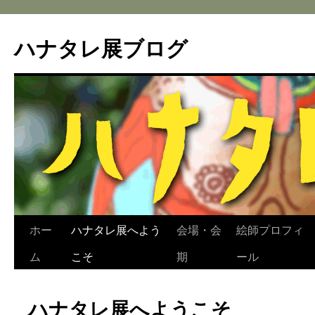
ハナタレ展ブログ
コ
ホー
ハナタレ展へよう
会場・会
絵師プロフィ
ン
ム
こそ
期
ール
テ
ハナタレ展へようこそ
ン