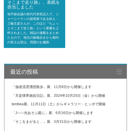
そこまで走り旅』、表紙を
担当しました
地平線会議の初代代表世話人で、ジ
ャーニーランの提唱者である鉄人・
三輪主彦さんが、このほど『ちょっ
とそこまで走り旅』という著書を上
梓されました。雑誌の連載をまとめ
たもので、地元の板橋歩きから都内
の富士山登山、四国のお遍路、
最近の投稿
「伽迷流雲湧惑散歩」展、11月8日から開催します
「天妄懐界旅絵日記」展、2024年10月25日（金）から開催
tembea展、11月11日（土）からギャラリー・ヒッポで開催
「J——光あそぶ庭に」展、6月16日から開催します
「そこをまがると…」展、3月31日から開催します